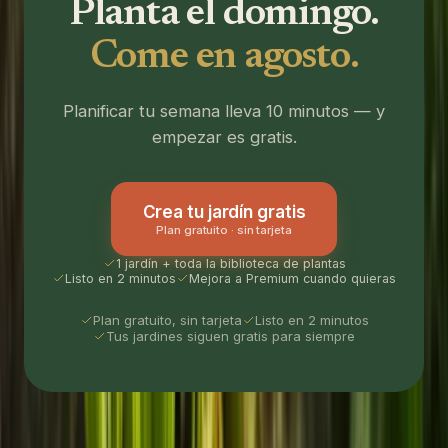
Planta el domingo.
Come en agosto.
Planificar tu semana lleva 10 minutos — y
empezar es gratis.
Crea tu jardín gratis
Plan gratuito · sin tarjeta
1 jardín + toda la biblioteca de plantas
Listo en 2 minutos
Mejora a Premium cuando quieras
Plan gratuito, sin tarjeta
Listo en 2 minutos
Tus jardines siguen gratis para siempre