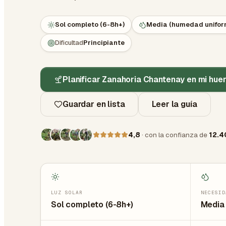
Sol completo (6-8h+)
Media (humedad unifor
Dificultad
Principiante
Planificar Zanahoria Chantenay en mi hue
Guardar en lista
Leer la guía
4,8
· con la confianza de
12.4
LUZ SOLAR
NECESID
Sol completo (6-8h+)
Media 