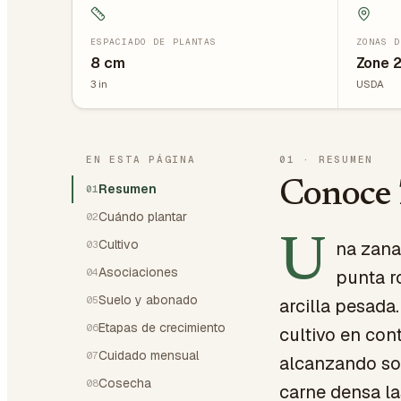
ESPACIADO DE PLANTAS
ZONAS D
8
cm
Zone 2
3
in
USDA
EN ESTA PÁGINA
01
·
RESUMEN
Conoce 
Resumen
01
Cuándo plantar
02
U
Cultivo
na zana
03
Asociaciones
04
punta r
Suelo y abonado
05
arcilla pesada
Etapas de crecimiento
06
cultivo en co
Cuidado mensual
07
alcanzando sol
Cosecha
08
carne densa la