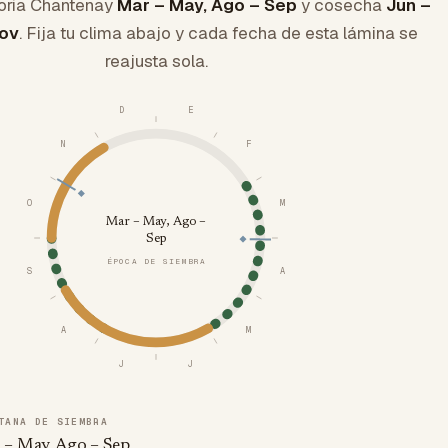
oria Chantenay
Mar – May, Ago – Sep
y cosecha
Jun –
Nov
. Fija tu clima abajo y cada fecha de esta lámina se
reajusta sola.
D
E
N
F
O
M
Mar – May, Ago –
Sep
ÉPOCA DE SIEMBRA
S
A
A
M
J
J
TANA DE SIEMBRA
 – May, Ago – Sep