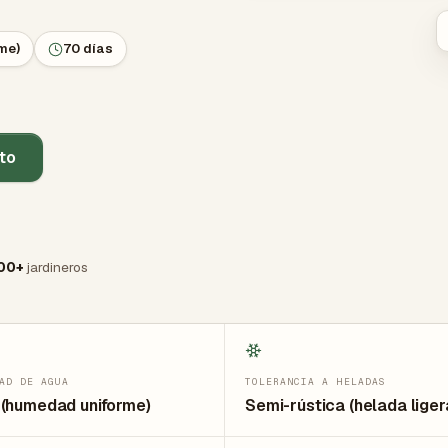
me)
70 días
rto
00+
jardineros
AD DE AGUA
TOLERANCIA A HELADAS
(humedad uniforme)
Semi-rústica (helada liger