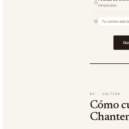
temporada
Gu
03
·
CULTIVO
Cómo cu
Chante