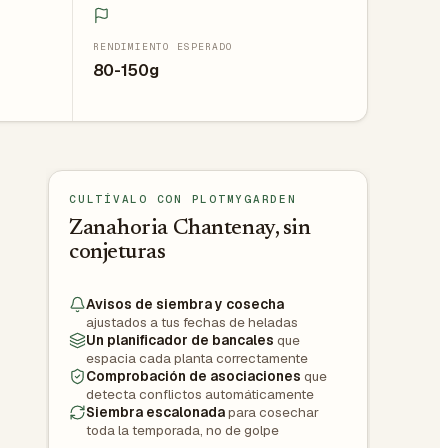
RENDIMIENTO ESPERADO
80-150g
CULTÍVALO CON PLOTMYGARDEN
Zanahoria Chantenay, sin
conjeturas
Avisos de siembra y cosecha
ajustados a tus fechas de heladas
Un planificador de bancales
que
espacia cada planta correctamente
Comprobación de asociaciones
que
detecta conflictos automáticamente
Siembra escalonada
para cosechar
toda la temporada, no de golpe