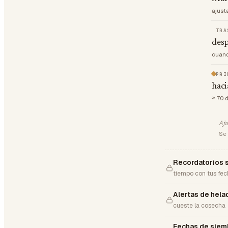
ajust
TRA
desp
cuand
PRI
haci
≈ 70 
Aju
Se 
Recordatorios 
tiempo con tus fec
Alertas de hela
cueste la cosecha
Fechas de siem