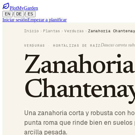
PlotMyGarden
/
/
EN
DE
ES
Iniciar sesión
Empezar a planificar
Inicio
Plantas
Verduras
Zanahoria Chantena
Daucus carota subs
VERDURAS
· HORTALIZAS DE RAÍZ
Zanahoria
Chantena
Una zanahoria corta y robusta con h
punta roma que rinde bien en suelos
arcilla pesada.