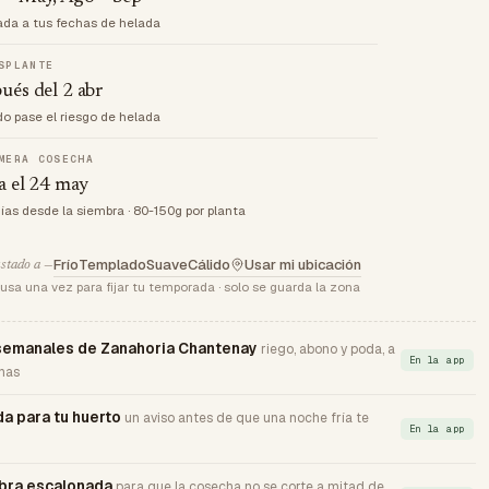
ada a tus fechas de helada
SPLANTE
ués del 2 abr
o pase el riesgo de helada
MERA COSECHA
a el 24 may
días desde la siembra · 80-150g por planta
Frío
Templado
Suave
Cálido
Usar mi ubicación
stado a —
usa una vez para fijar tu temporada · solo se guarda la zona
semanales de Zanahoria Chantenay
riego, abono y poda, a
En la app
has
da para tu huerto
un aviso antes de que una noche fría te
En la app
bra escalonada
para que la cosecha no se corte a mitad de