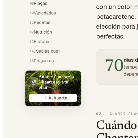
Plagas
09
con un color n
Variedades
10
betacaroteno.
Recetas
11
elección para
Nutrición
12
perfectas.
Historia
13
¿Sabías que?
14
días d
Preguntas
15
70
tempor
depend
Añadir Zanahoria
Chantenay a tu
plan
Al huerto
02
·
CUÁNDO PLA
Cuándo 