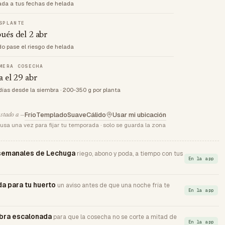
ada a tus fechas de helada
SPLANTE
ués del 2 abr
o pase el riesgo de helada
MERA COSECHA
a el 29 abr
días desde la siembra · 200-350 g por planta
Frío
Templado
Suave
Cálido
Usar mi ubicación
stado a —
usa una vez para fijar tu temporada · solo se guarda la zona
semanales de Lechuga
riego, abono y poda, a tiempo con tus
En la app
da para tu huerto
un aviso antes de que una noche fría te
En la app
bra escalonada
para que la cosecha no se corte a mitad de
En la app