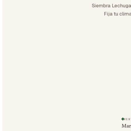
Siembra Lechug
Fija tu clim
VEN
Mar