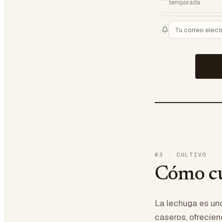
temporada
03
·
CULTIVO
Cómo cu
La lechuga es uno
caseros, ofrecie