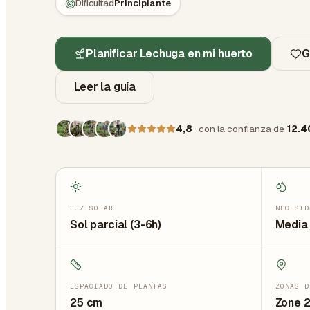
Dificultad
Principiante
Planificar Lechuga en mi huerto
G
Leer la guía
4,8
· con la confianza de
12.4
LUZ SOLAR
NECESID
Sol parcial (3-6h)
Media 
ESPACIADO DE PLANTAS
ZONAS D
25
cm
Zone 2