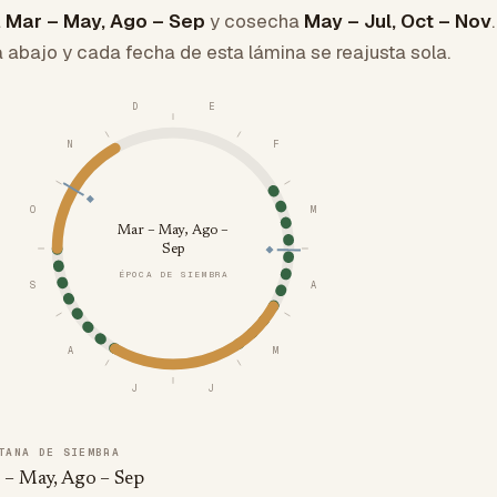
a
Mar – May, Ago – Sep
y cosecha
May – Jul, Oct – Nov
.
a abajo y cada fecha de esta lámina se reajusta sola.
D
E
N
F
O
M
Mar – May, Ago –
Sep
ÉPOCA DE SIEMBRA
S
A
A
M
J
J
TANA DE SIEMBRA
 – May, Ago – Sep