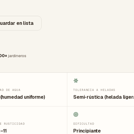
uardar en lista
00+
jardineros
AD DE AGUA
TOLERANCIA A HELADAS
(humedad uniforme)
Semi-rústica (helada liger
E RUSTICIDAD
DIFICULTAD
–11
Principiante