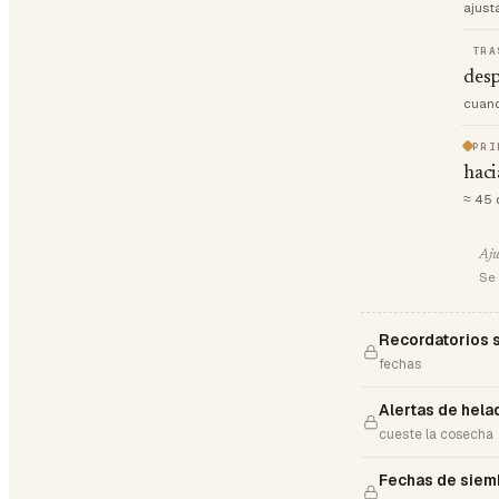
ajust
TRA
desp
cuand
PRI
haci
≈ 45 
Aju
Se 
Recordatorios 
fechas
Alertas de hela
cueste la cosecha
Fechas de siem