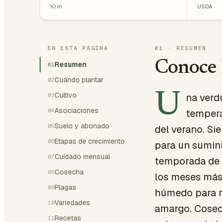
10
in
USDA
EN ESTA PÁGINA
01
·
RESUMEN
Conoce
Resumen
01
Cuándo plantar
02
U
Cultivo
na verd
03
Asociaciones
04
tempera
Suelo y abonado
05
del verano. S
Etapas de crecimiento
06
para un sumini
Cuidado mensual
07
temporada de 
Cosecha
08
los meses más
Plagas
09
húmedo para re
Variedades
10
amargo. Cosech
Recetas
11