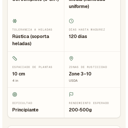
uniforme)
TOLERANCIA A HELADAS
DÍAS HASTA MADUREZ
Rústica (soporta
120 días
heladas)
ESPACIADO DE PLANTAS
ZONAS DE RUSTICIDAD
10
cm
Zone 3–10
4
in
USDA
DIFICULTAD
RENDIMIENTO ESPERADO
Principiante
200-500g