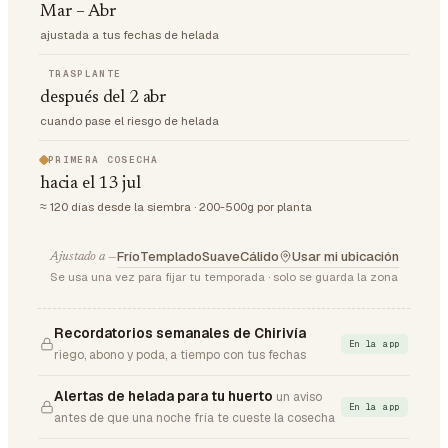
Mar – Abr
ajustada a tus fechas de helada
TRASPLANTE
después del 2 abr
cuando pase el riesgo de helada
PRIMERA COSECHA
hacia el 13 jul
≈ 120 días desde la siembra · 200-500g por planta
Frío
Templado
Suave
Cálido
Usar mi ubicación
Ajustado a —
Se usa una vez para fijar tu temporada · solo se guarda la zona
Recordatorios semanales de Chirivía
En la app
riego, abono y poda, a tiempo con tus fechas
Alertas de helada para tu huerto
un aviso
En la app
antes de que una noche fría te cueste la cosecha