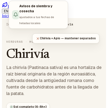
Avisos de siembra y
PlotMyGarden
/
/
cosecha
EN
DE
ES
Iniciar sesión
Empezar a planificar
ajustados a tus fechas de
heladas locales
Inicio
Plantas
Verduras
Chirivía
Chirivía × Apio — mantener separados
Pastinaca sativa
VERDURAS
· HORTALIZAS DE RAÍZ
Chirivía
La chirivía (Pastinaca sativa) es una hortaliza de
raíz bienal originaria de la región euroasiática,
cultivada desde la antigüedad romana como
fuente de carbohidratos antes de la llegada de
la patata.
Sol completo (6-8h+)