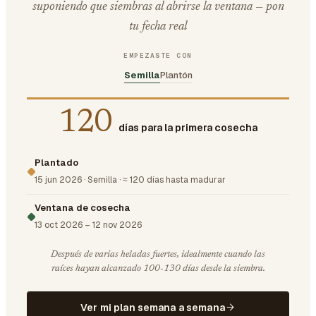
suponiendo que siembras al abrirse la ventana — pon
tu fecha real
EMPEZASTE CON
Semilla
Plantón
120
días para la primera cosecha
Plantado
15 jun 2026
·
Semilla
·
≈ 120 días hasta madurar
Ventana de cosecha
13 oct 2026
–
12 nov 2026
Después de varias heladas fuertes, idealmente cuando las
raíces hayan alcanzado 100-130 días desde la siembra.
Ver mi plan semana a semana