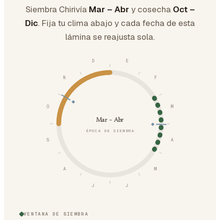
Siembra Chirivía
Mar – Abr
y cosecha
Oct –
Dic
. Fija tu clima abajo y cada fecha de esta
lámina se reajusta sola.
D
E
N
F
O
M
Mar – Abr
ÉPOCA DE SIEMBRA
S
A
A
M
J
J
VENTANA DE SIEMBRA