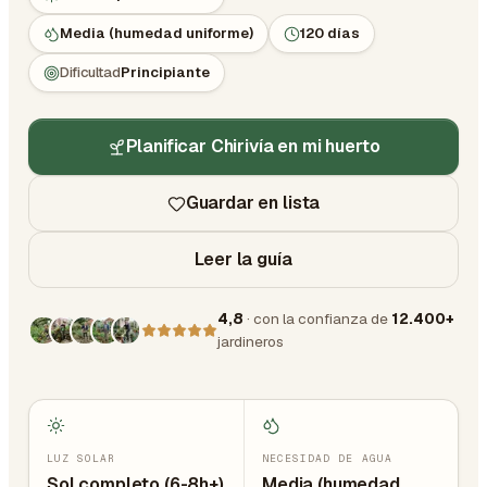
Media (humedad uniforme)
120 días
Dificultad
Principiante
Planificar Chirivía en mi huerto
Guardar en lista
Leer la guía
4,8
· con la confianza de
12.400+
jardineros
LUZ SOLAR
NECESIDAD DE AGUA
Sol completo (6-8h+)
Media (humedad