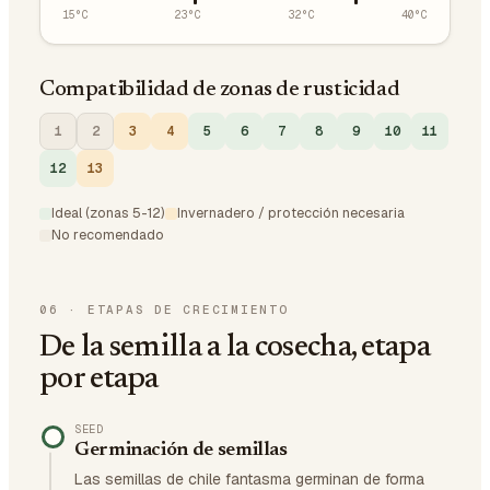
15
°C
23
°C
32
°C
40
°C
Compatibilidad de zonas de rusticidad
1
2
3
4
5
6
7
8
9
10
11
12
13
Ideal (zonas 5-12)
Invernadero / protección necesaria
No recomendado
06
·
ETAPAS DE CRECIMIENTO
De la semilla a la cosecha, etapa
por etapa
SEED
Germinación de semillas
Las semillas de chile fantasma germinan de forma