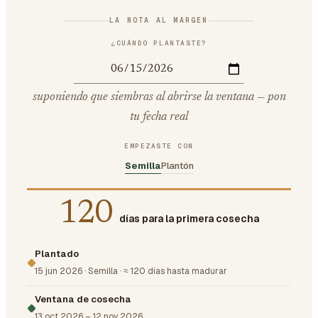
LA NOTA AL MARGEN
¿CUÁNDO PLANTASTE?
suponiendo que siembras al abrirse la ventana — pon
tu fecha real
EMPEZASTE CON
Semilla
Plantón
120
días para la primera cosecha
Plantado
15 jun 2026
·
Semilla
·
≈ 120 días hasta madurar
Ventana de cosecha
13 oct 2026
–
12 nov 2026