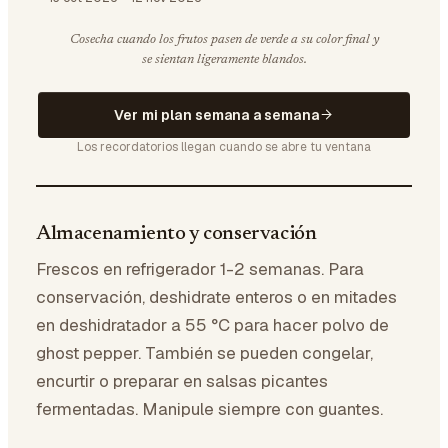
Cosecha cuando los frutos pasen de verde a su color final y
se sientan ligeramente blandos.
Ver mi plan semana a semana
Los recordatorios llegan cuando se abre tu ventana
Almacenamiento y conservación
Frescos en refrigerador 1-2 semanas. Para
conservación, deshidrate enteros o en mitades
en deshidratador a 55 °C para hacer polvo de
ghost pepper. También se pueden congelar,
encurtir o preparar en salsas picantes
fermentadas. Manipule siempre con guantes.