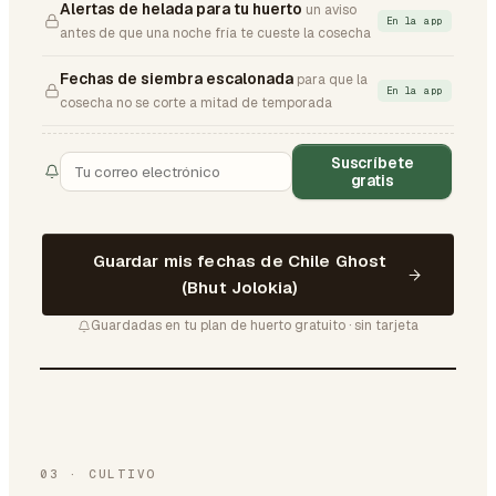
Alertas de helada para tu huerto
un aviso
En la app
antes de que una noche fría te cueste la cosecha
Fechas de siembra escalonada
para que la
En la app
cosecha no se corte a mitad de temporada
Suscríbete
gratis
Guardar mis fechas de Chile Ghost
(Bhut Jolokia)
Guardadas en tu plan de huerto gratuito · sin tarjeta
03
·
CULTIVO