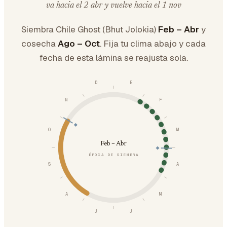
va hacia el 2 abr y vuelve hacia el 1 nov
Siembra Chile Ghost (Bhut Jolokia)
Feb – Abr
y
cosecha
Ago – Oct
. Fija tu clima abajo y cada
fecha de esta lámina se reajusta sola.
D
E
N
F
O
M
Feb – Abr
ÉPOCA DE SIEMBRA
S
A
A
M
J
J