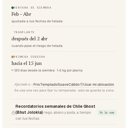
VENTANA DE SIEMBRA
Feb – Abr
ajustada a tus fechas de helada
TRASPLANTE
después del 2 abr
cuando pase el riesgo de helada
PRIMERA COSECHA
hacia el 15 jun
≈ 120 días desde la siembra · 1-2 kg por planta
Frío
Templado
Suave
Cálido
Usar mi ubicación
Ajustado a —
Se usa una vez para fijar tu temporada · solo se guarda la zona
Recordatorios semanales de Chile Ghost
(Bhut Jolokia)
riego, abono y poda, a tiempo
En la app
con tus fechas