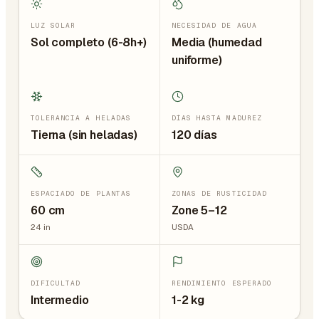
LUZ SOLAR
NECESIDAD DE AGUA
Sol completo (6-8h+)
Media (humedad
uniforme)
TOLERANCIA A HELADAS
DÍAS HASTA MADUREZ
Tierna (sin heladas)
120 días
ESPACIADO DE PLANTAS
ZONAS DE RUSTICIDAD
60
cm
Zone 5–12
24
in
USDA
DIFICULTAD
RENDIMIENTO ESPERADO
Intermedio
1-2 kg