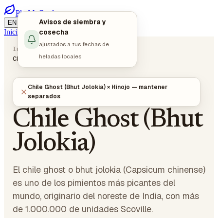
PlotMyGarden
Avisos de siembra y
/
/
EN
DE
ES
Iniciar sesión
cosecha
Empezar a planificar
ajustados a tus fechas de
Inicio
Plantas
Verduras
heladas locales
Chile Ghost (Bhut Jolokia)
Chile Ghost (Bhut Jolokia) × Hinojo — mantener
Capsicum chinense
VERDURAS
· SOLANÁCEAS
separados
Chile Ghost (Bhut
Jolokia)
El chile ghost o bhut jolokia (Capsicum chinense)
es uno de los pimientos más picantes del
mundo, originario del noreste de India, con más
de 1.000.000 de unidades Scoville.