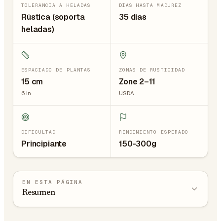
TOLERANCIA A HELADAS
DÍAS HASTA MADUREZ
Rústica (soporta
35 días
heladas)
ESPACIADO DE PLANTAS
ZONAS DE RUSTICIDAD
15
cm
Zone 2–11
6
in
USDA
DIFICULTAD
RENDIMIENTO ESPERADO
Principiante
150-300g
EN ESTA PÁGINA
Resumen