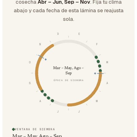
cosecha
Abr – Jun, Sep – Nov
. Fija tu clima
abajo y cada fecha de esta lámina se reajusta
sola.
D
E
N
F
O
M
Mar – May, Ago –
Sep
ÉPOCA DE SIEMBRA
S
A
A
M
J
J
VENTANA DE SIEMBRA
Mar – May, Ago – Sep