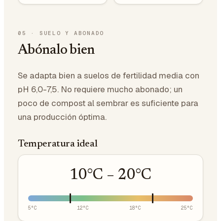
05
·
SUELO Y ABONADO
Abónalo bien
Se adapta bien a suelos de fertilidad media con
pH 6,0-7,5. No requiere mucho abonado; un
poco de compost al sembrar es suficiente para
una producción óptima.
Temperatura ideal
10
°C –
20
°C
5
°C
12
°C
18
°C
25
°C