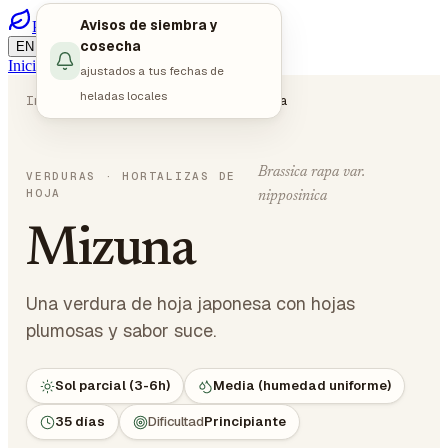
Avisos de siembra y
PlotMyGarden
/
/
cosecha
EN
DE
ES
Iniciar sesión
Empezar a planificar
ajustados a tus fechas de
heladas locales
Inicio
Plantas
Verduras
Mizuna
Brassica rapa var.
VERDURAS
· HORTALIZAS DE
HOJA
nipposinica
Mizuna
Una verdura de hoja japonesa con hojas
plumosas y sabor suce.
Sol parcial (3-6h)
Media (humedad uniforme)
35 días
Dificultad
Principiante