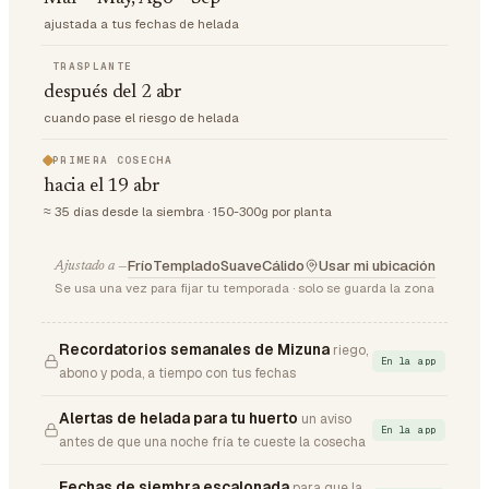
ajustada a tus fechas de helada
TRASPLANTE
después del 2 abr
cuando pase el riesgo de helada
PRIMERA COSECHA
hacia el 19 abr
≈ 35 días desde la siembra · 150-300g por planta
Frío
Templado
Suave
Cálido
Usar mi ubicación
Ajustado a —
Se usa una vez para fijar tu temporada · solo se guarda la zona
Recordatorios semanales de Mizuna
riego,
En la app
abono y poda, a tiempo con tus fechas
Alertas de helada para tu huerto
un aviso
En la app
antes de que una noche fría te cueste la cosecha
Fechas de siembra escalonada
para que la