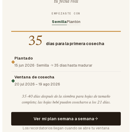
tu fecha real
EMPEZASTE CON
Semilla
Plantón
35
días para la primera cosecha
Plantado
15 jun 2026
·
Semilla
·
≈ 35 días hasta madurar
Ventana de cosecha
20 jul 2026
–
19 ago 2026
35-40 días después de la siembra para hojas de tamaño
completo; las hojas bebé pueden cosecharse a los 21 días.
Ver mi plan semana a semana
Los recordatorios llegan cuando se abre tu ventana