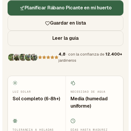
Planificar Rábano Picante en mi huerto
Guardar en lista
Leer la guía
4,8
· con la confianza de
12.400+
jardineros
LUZ SOLAR
NECESIDAD DE AGUA
Sol completo (6-8h+)
Media (humedad
uniforme)
TOLERANCIA A HELADAS
DÍAS HASTA MADUREZ