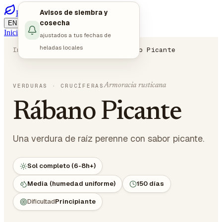
Avisos de siembra y
PlotMyGarden
/
/
cosecha
EN
DE
ES
Iniciar sesión
Empezar a planificar
ajustados a tus fechas de
heladas locales
Inicio
Plantas
Verduras
Rábano Picante
Armoracia rusticana
VERDURAS
· CRUCÍFERAS
Rábano Picante
Una verdura de raíz perenne con sabor picante.
Sol completo (6-8h+)
Media (humedad uniforme)
150 días
Dificultad
Principiante