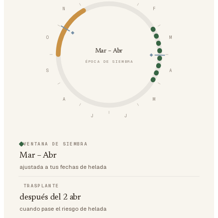
N
F
O
M
Mar – Abr
ÉPOCA DE SIEMBRA
S
A
A
M
J
J
VENTANA DE SIEMBRA
Mar – Abr
ajustada a tus fechas de helada
TRASPLANTE
después del 2 abr
cuando pase el riesgo de helada