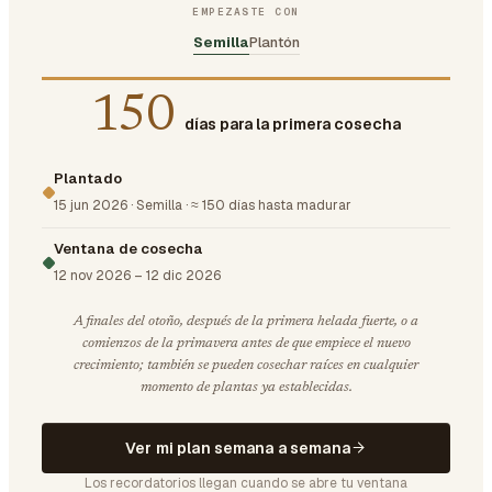
EMPEZASTE CON
Semilla
Plantón
150
días para la primera cosecha
Plantado
15 jun 2026
·
Semilla
·
≈ 150 días hasta madurar
Ventana de cosecha
12 nov 2026
–
12 dic 2026
A finales del otoño, después de la primera helada fuerte, o a
comienzos de la primavera antes de que empiece el nuevo
crecimiento; también se pueden cosechar raíces en cualquier
momento de plantas ya establecidas.
Ver mi plan semana a semana
Los recordatorios llegan cuando se abre tu ventana