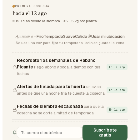
PRIMERA COSECHA
hacia el 12 ago
≈ 150 días desde la siembra · 0.5-1.5 kg por planta
Frío
Templado
Suave
Cálido
Usar mi ubicación
Ajustado a —
Se usa una vez para fijar tu temporada · solo se guarda la zona
Recordatorios semanales de Rábano
Picante
riego, abono y poda, a tiempo con tus
En la app
fechas
Alertas de helada para tu huerto
un aviso
En la app
antes de que una noche fría te cueste la cosecha
Fechas de siembra escalonada
para que la
En la app
cosecha no se corte a mitad de temporada
Suscríbete
gratis