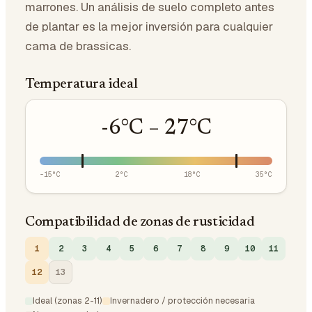
marrones. Un análisis de suelo completo antes
de plantar es la mejor inversión para cualquier
cama de brassicas.
Temperatura ideal
-6
°C –
27
°C
-15
°C
2
°C
18
°C
35
°C
Compatibilidad de zonas de rusticidad
1
2
3
4
5
6
7
8
9
10
11
12
13
Ideal (zonas 2-11)
Invernadero / protección necesaria