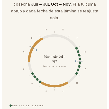
cosecha
Jun – Jul, Oct – Nov
. Fija tu clima
abajo y cada fecha de esta lámina se reajusta
sola.
D
E
N
F
O
M
Mar – Abr, Jul –
Ago
ÉPOCA DE SIEMBRA
S
A
A
M
J
J
VENTANA DE SIEMBRA