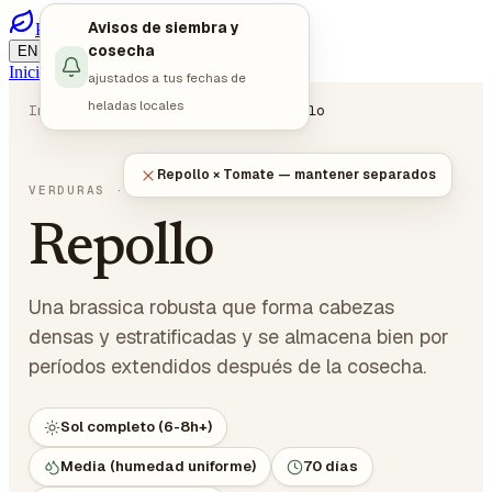
Avisos de siembra y
PlotMyGarden
/
/
cosecha
EN
DE
ES
Iniciar sesión
Empezar a planificar
ajustados a tus fechas de
heladas locales
Inicio
Plantas
Verduras
Repollo
Repollo × Tomate — mantener separados
Brassica oleracea var. capitata
VERDURAS
· CRUCÍFERAS
Repollo
Una brassica robusta que forma cabezas
densas y estratificadas y se almacena bien por
períodos extendidos después de la cosecha.
Sol completo (6-8h+)
Media (humedad uniforme)
70 días