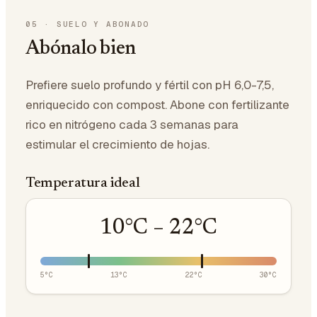
05
·
SUELO Y ABONADO
Abónalo bien
Prefiere suelo profundo y fértil con pH 6,0-7,5,
enriquecido con compost. Abone con fertilizante
rico en nitrógeno cada 3 semanas para
estimular el crecimiento de hojas.
Temperatura ideal
10
°C –
22
°C
5
°C
13
°C
22
°C
30
°C