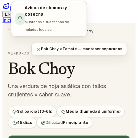
Avisos de siembra y
PlotMyGarden
/
/
cosecha
EN
DE
ES
Iniciar sesión
Empezar a planificar
ajustados a tus fechas de
heladas locales
Inicio
Plantas
Verduras
Bok Choy
Bok Choy × Tomate — mantener separados
Brassica rapa subsp. chinensis
VERDURAS
· CRUCÍFERAS
Bok Choy
Una verdura de hoja asiática con tallos
crujientes y sabor suave.
Sol parcial (3-6h)
Media (humedad uniforme)
45 días
Dificultad
Principiante