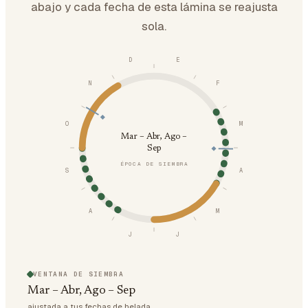
abajo y cada fecha de esta lámina se reajusta
sola.
D
E
N
F
O
M
Mar – Abr, Ago –
Sep
ÉPOCA DE SIEMBRA
S
A
A
M
J
J
VENTANA DE SIEMBRA
Mar – Abr, Ago – Sep
ajustada a tus fechas de helada