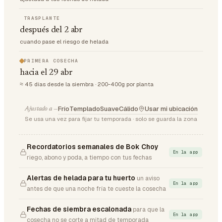
TRASPLANTE
después del 2 abr
cuando pase el riesgo de helada
PRIMERA COSECHA
hacia el 29 abr
≈ 45 días desde la siembra · 200-400g por planta
Frío
Templado
Suave
Cálido
Usar mi ubicación
Ajustado a —
Se usa una vez para fijar tu temporada · solo se guarda la zona
Recordatorios semanales de Bok Choy
En la app
riego, abono y poda, a tiempo con tus fechas
Alertas de helada para tu huerto
un aviso
En la app
antes de que una noche fría te cueste la cosecha
Fechas de siembra escalonada
para que la
En la app
cosecha no se corte a mitad de temporada