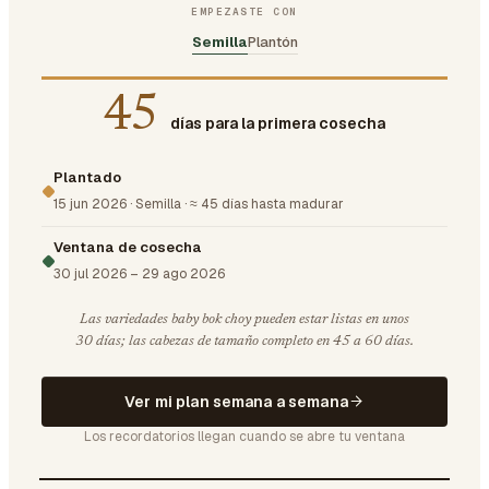
EMPEZASTE CON
Semilla
Plantón
45
días para la primera cosecha
Plantado
15 jun 2026
·
Semilla
·
≈ 45 días hasta madurar
Ventana de cosecha
30 jul 2026
–
29 ago 2026
Las variedades baby bok choy pueden estar listas en unos
30 días; las cabezas de tamaño completo en 45 a 60 días.
Ver mi plan semana a semana
Los recordatorios llegan cuando se abre tu ventana