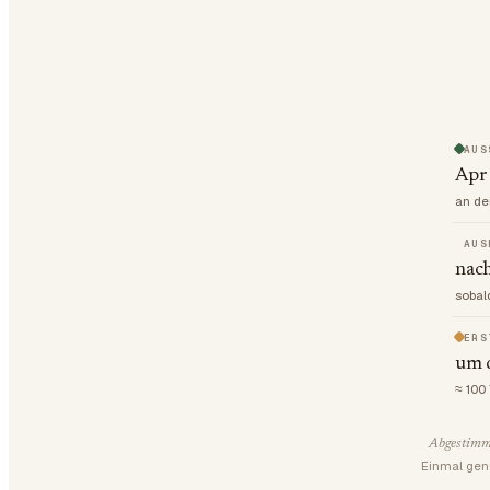
AUS
Apr
an de
AUS
nach
sobal
ERS
um d
≈ 100
Abgestimm
Einmal gen