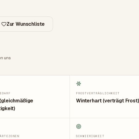
Zur Wunschliste
en uns
EDARF
FROSTVERTRÄGLICHKEIT
 (gleichmäßige
Winterhart (verträgt Frost
igkeit)
ÄRTEZONEN
SCHWIERIGKEIT