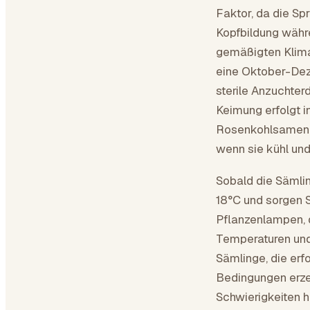
Faktor, da die S
Kopfbildung währ
gemäßigten Klima
eine Oktober-Dez
sterile Anzuchter
Keimung erfolgt i
Rosenkohlsamen h
wenn sie kühl und
Sobald die Sämlin
18°C und sorgen Si
Pflanzenlampen, d
Temperaturen und
Sämlinge, die er
Bedingungen erze
Schwierigkeiten h