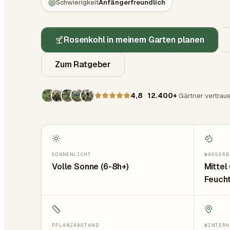
Schwierigkeit
Anfängerfreundlich
Rosenkohl in meinem Garten planen
Zum Ratgeber
4,8
·
12.400+
Gärtner vertrau
SONNENLICHT
WASSERB
Volle Sonne (6-8h+)
Mittel
Feucht
PFLANZABSTAND
WINTERH