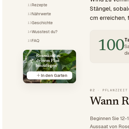
Rezepte
11
Stängel, sobal
Nährwerte
12
cm erreichen,
Geschichte
13
Wusstest du?
14
Ta
FAQ
15
100
Sa
di
Rosenkohl zu
deinem Plan
hinzufügen
In den Garten
02
·
PFLANZZEIT
Wann Ro
Beginnen Sie 12-
Aussaat von Rosen