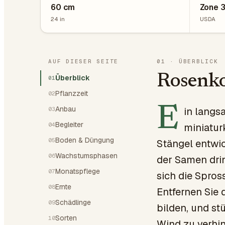
60
cm
Zone 
24
in
USDA
AUF DIESER SEITE
01
·
ÜBERBLICK
Rosenko
Überblick
01
Pflanzzeit
02
E
Anbau
in lang
03
Begleiter
04
miniatur
Boden & Düngung
05
Stängel entwic
Wachstumsphasen
06
der Samen drin
Monatspflege
07
sich die Spros
Ernte
08
Entfernen Sie 
Schädlinge
09
bilden, und s
Sorten
10
Wind zu verhi