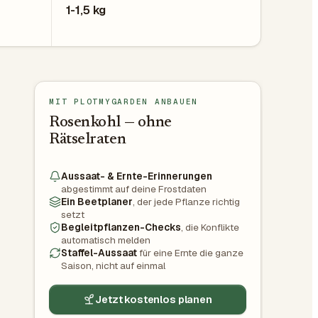
1-1,5 kg
MIT PLOTMYGARDEN ANBAUEN
Rosenkohl — ohne
Rätselraten
Aussaat- & Ernte-Erinnerungen
abgestimmt auf deine Frostdaten
Ein Beetplaner
, der jede Pflanze richtig
setzt
Begleitpflanzen-Checks
, die Konflikte
automatisch melden
Staffel-Aussaat
für eine Ernte die ganze
Saison, nicht auf einmal
Jetzt kostenlos planen