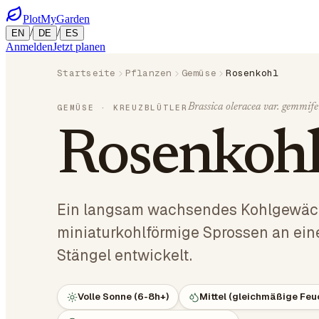
PlotMyGarden
/
/
EN
DE
ES
Anmelden
Jetzt planen
Startseite
Pflanzen
Gemüse
Rosenkohl
Brassica oleracea var. gemmife
GEMÜSE
· KREUZBLÜTLER
Rosenkoh
Ein langsam wachsendes Kohlgewäc
miniaturkohlförmige Sprossen an ei
Stängel entwickelt.
Volle Sonne (6-8h+)
Mittel (gleichmäßige Feu