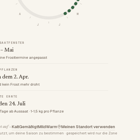
A
M
J
J
SAATFENSTER
 – Mai
ine Frosttermine angepasst
PFLANZEN
 dem 2. Apr.
d kein Frost mehr droht
TE ERNTE
en 24. Juli
 Tage ab Aussaat · 1-1,5 kg pro Pflanze
Kalt
Gemäßigt
Mild
Warm
Meinen Standort verwenden
t auf —
utzt, um deine Saison zu bestimmen · gespeichert wird nur die Zone