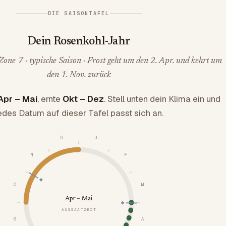
DIE SAISONTAFEL
Dein Rosenkohl-Jahr
one 7 · typische Saison · Frost geht um den 2. Apr. und kehrt um
den 1. Nov. zurück
Apr – Mai
, ernte
Okt – Dez
. Stell unten dein Klima ein und
edes Datum auf dieser Tafel passt sich an.
D
J
N
F
O
M
Apr – Mai
AUSSAATZEIT
S
A