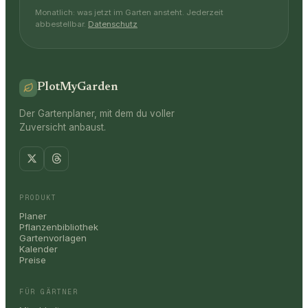
Monatlich: was jetzt im Garten ansteht. Jederzeit
abbestellbar.
Datenschutz
PlotMyGarden
Der Gartenplaner, mit dem du voller
Zuversicht anbaust.
PRODUKT
Planer
Pflanzenbibliothek
Gartenvorlagen
Kalender
Preise
FÜR GÄRTNER