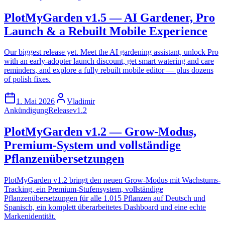
PlotMyGarden v1.5 — AI Gardener, Pro
Launch & a Rebuilt Mobile Experience
Our biggest release yet. Meet the AI gardening assistant, unlock Pro
with an early-adopter launch discount, get smart watering and care
reminders, and explore a fully rebuilt mobile editor — plus dozens
of polish fixes.
1. Mai 2026
Vladimir
Ankündigung
Release
v1.2
PlotMyGarden v1.2 — Grow-Modus,
Premium-System und vollständige
Pflanzenübersetzungen
PlotMyGarden v1.2 bringt den neuen Grow-Modus mit Wachstums-
Tracking, ein Premium-Stufensystem, vollständige
Pflanzenübersetzungen für alle 1.015 Pflanzen auf Deutsch und
Spanisch, ein komplett überarbeitetes Dashboard und eine echte
Markenidentität.