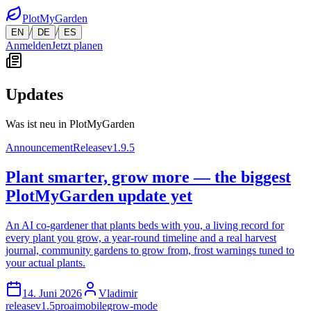
PlotMyGarden
/
/
EN
DE
ES
Anmelden
Jetzt planen
Updates
Was ist neu in PlotMyGarden
Announcement
Release
v1.9.5
Plant smarter, grow more — the biggest
PlotMyGarden update yet
An AI co-gardener that plants beds with you, a living record for
every plant you grow, a year-round timeline and a real harvest
journal, community gardens to grow from, frost warnings tuned to
your actual plants.
14. Juni 2026
Vladimir
release
v1.5
pro
ai
mobile
grow-mode