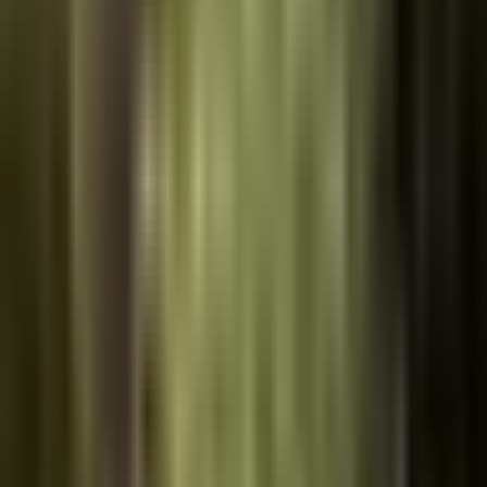
Pflanzabstand
:
60
cm ·
24
in
Thymian
Thymus vulgaris
Pflanzabstand
:
30
cm ·
12
in
Rosmarin
Salvia rosmarinus
Pflanzabstand
:
60
cm ·
24
in
Stevia
Stevia rebaudiana
Pflanzabstand
:
30
cm ·
12
in
Bereit zum Starten?
Nutzen Sie diese Vorlage als Ausgangspunkt und passen Sie sie im
Garten-Editor an.