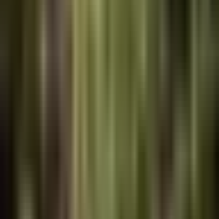
Ein 6×4-Apothekerbeet: Echinacea, Kamille, Baldrian,
Zitronenmelisse und ein Dutzend traditioneller Heilkräuter für das
Teeregal.
Gemüsegarten für Anfänger
Ein einfaches 4×8 Hochbeet, perfekt für Garteneinsteiger mit
pflegeleichten Gemüsesorten.