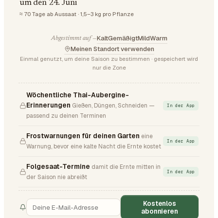
um den 24. Juni
≈ 70 Tage ab Aussaat · 1,5–3 kg pro Pflanze
Kalt
Gemäßigt
Mild
Warm
Abgestimmt auf —
Meinen Standort verwenden
Einmal genutzt, um deine Saison zu bestimmen · gespeichert wird
nur die Zone
Wöchentliche Thai-Aubergine-
Erinnerungen
Gießen, Düngen, Schneiden —
In der App
passend zu deinen Terminen
Frostwarnungen für deinen Garten
eine
In der App
Warnung, bevor eine kalte Nacht die Ernte kostet
Folgesaat-Termine
damit die Ernte mitten in
In der App
der Saison nie abreißt
Kostenlos
abonnieren