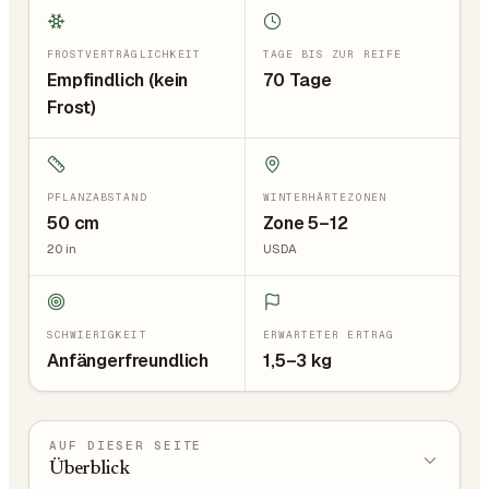
FROSTVERTRÄGLICHKEIT
TAGE BIS ZUR REIFE
Empfindlich (kein
70 Tage
Frost)
PFLANZABSTAND
WINTERHÄRTEZONEN
50
cm
Zone 5–12
20
in
USDA
SCHWIERIGKEIT
ERWARTETER ERTRAG
Anfängerfreundlich
1,5–3 kg
AUF DIESER SEITE
Überblick