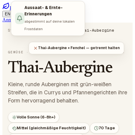
Aussaat- & Ernte-
PlotMyGarden
/
/
Erinnerungen
EN
DE
ES
Anmelden
Jetzt planen
abgestimmt auf deine lokalen
Frostdaten
Startseite
Pflanzen
Gemüse
Thai-Aubergine
Thai-Aubergine × Fenchel — getrennt halten
Solanum melongena
GEMÜSE
· NACHTSCHATTENGEWÄCHSE
Thai-Aubergine
Kleine, runde Auberginen mit grün-weißen
Streifen, die in Currys und Pfannengerichten ihre
Form hervorragend behalten.
Volle Sonne (6-8h+)
Mittel (gleichmäßige Feuchtigkeit)
70 Tage