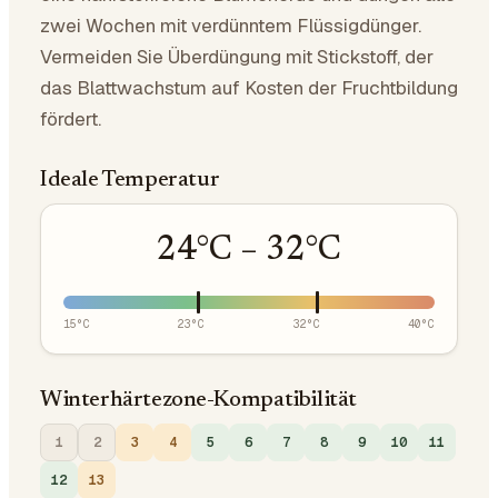
zwei Wochen mit verdünntem Flüssigdünger.
Vermeiden Sie Überdüngung mit Stickstoff, der
das Blattwachstum auf Kosten der Fruchtbildung
fördert.
Ideale Temperatur
24
°C –
32
°C
15
°C
23
°C
32
°C
40
°C
Winterhärtezone-Kompatibilität
1
2
3
4
5
6
7
8
9
10
11
12
13