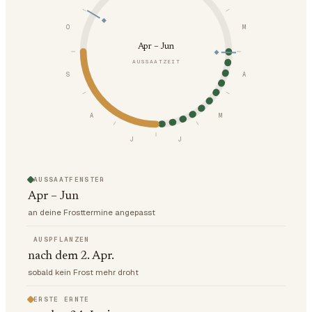
O
M
Apr – Jun
AUSSAATZEIT
S
A
A
M
J
J
AUSSAATFENSTER
Apr – Jun
an deine Frosttermine angepasst
AUSPFLANZEN
nach dem 2. Apr.
sobald kein Frost mehr droht
ERSTE ERNTE