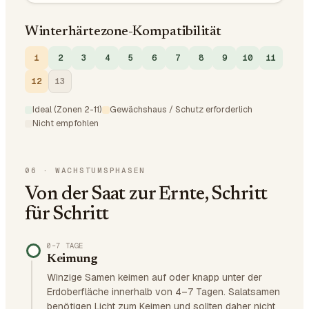
Winterhärtezone-Kompatibilität
1
2
3
4
5
6
7
8
9
10
11
12
13
Ideal (Zonen 2-11)
Gewächshaus / Schutz erforderlich
Nicht empfohlen
06
·
WACHSTUMSPHASEN
Von der Saat zur Ernte, Schritt
für Schritt
0–7 TAGE
Keimung
Winzige Samen keimen auf oder knapp unter der
Erdoberfläche innerhalb von 4–7 Tagen. Salatsamen
benötigen Licht zum Keimen und sollten daher nicht