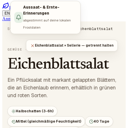
Aussaat- & Ernte-
PlotMyGarden
/
/
Erinnerungen
EN
DE
ES
Anmelden
Jetzt planen
abgestimmt auf deine lokalen
Frostdaten
Startseite
Pflanzen
Gemüse
Eichenblattsalat
Eichenblattsalat × Sellerie — getrennt halten
Lactuca sativa
GEMÜSE
· BLATTGEMÜSE
Eichenblattsalat
Ein Pflücksalat mit markant gelappten Blättern,
die an Eichenlaub erinnern, erhältlich in grünen
und roten Sorten.
Halbschatten (3-6h)
Mittel (gleichmäßige Feuchtigkeit)
40 Tage