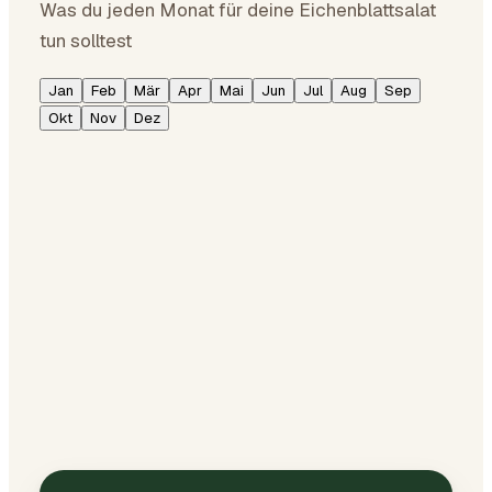
Was du jeden Monat für deine Eichenblattsalat
tun solltest
Jan
Feb
Mär
Apr
Mai
Jun
Jul
Aug
Sep
Okt
Nov
Dez