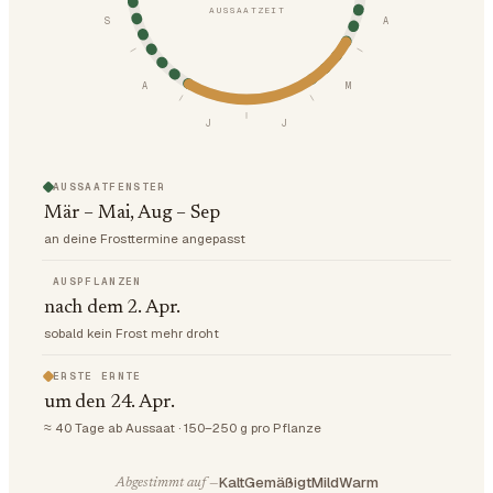
AUSSAATZEIT
S
A
A
M
J
J
AUSSAATFENSTER
Mär – Mai, Aug – Sep
an deine Frosttermine angepasst
AUSPFLANZEN
nach dem 2. Apr.
sobald kein Frost mehr droht
ERSTE ERNTE
um den 24. Apr.
≈ 40 Tage ab Aussaat · 150–250 g pro Pflanze
Kalt
Gemäßigt
Mild
Warm
Abgestimmt auf —