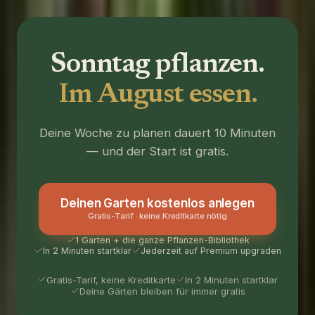
Sonntag pflanzen.
Im August essen.
Deine Woche zu planen dauert 10 Minuten
— und der Start ist gratis.
Deinen Garten kostenlos anlegen
Gratis-Tarif · keine Kreditkarte nötig
1 Garten + die ganze Pflanzen-Bibliothek
In 2 Minuten startklar
Jederzeit auf Premium upgraden
Gratis-Tarif, keine Kreditkarte
In 2 Minuten startklar
Deine Gärten bleiben für immer gratis