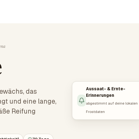
ena
e
Aussaat- & Ernte-
ewächs, das
Erinnerungen
ngt und eine lange,
abgestimmt auf deine lokalen
äße Reifung
Frostdaten