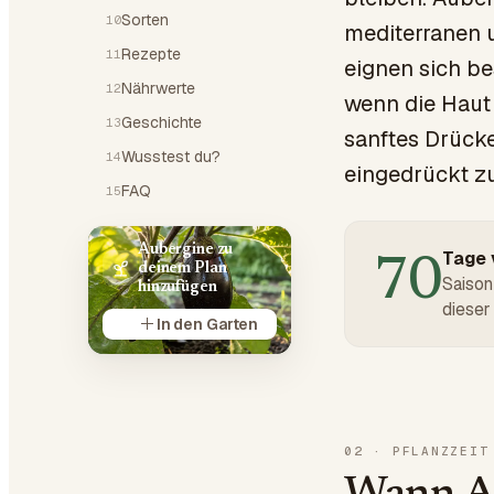
Sorten
10
mediterranen u
Rezepte
11
eignen sich be
Nährwerte
12
wenn die Haut 
Geschichte
13
sanftes Drücke
Wusstest du?
14
eingedrückt zu
FAQ
15
Aubergine zu
Tage v
70
deinem Plan
Saison
hinzufügen
dieser 
In den Garten
02
·
PFLANZZEIT