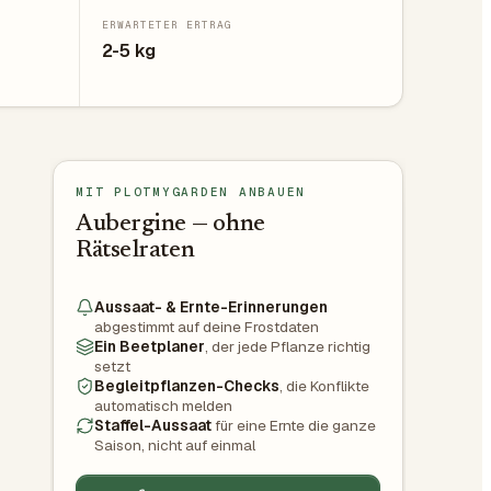
ERWARTETER ERTRAG
2-5 kg
MIT PLOTMYGARDEN ANBAUEN
Aubergine — ohne
Rätselraten
Aussaat- & Ernte-Erinnerungen
abgestimmt auf deine Frostdaten
Ein Beetplaner
, der jede Pflanze richtig
setzt
Begleitpflanzen-Checks
, die Konflikte
automatisch melden
Staffel-Aussaat
für eine Ernte die ganze
Saison, nicht auf einmal