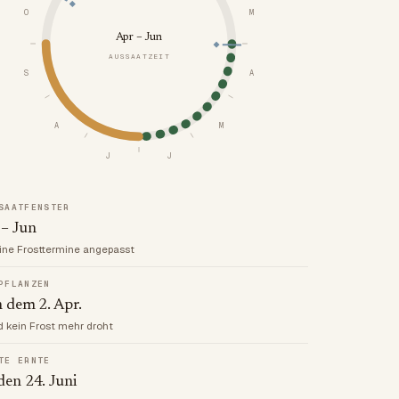
O
M
Apr – Jun
AUSSAATZEIT
S
A
A
M
J
J
SAATFENSTER
 – Jun
ine Frosttermine angepasst
PFLANZEN
 dem 2. Apr.
d kein Frost mehr droht
TE ERNTE
en 24. Juni