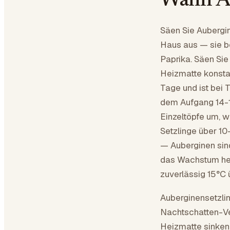
Wann Au
Säen Sie Aubergi
Haus aus — sie b
Paprika. Säen Sie
Heizmatte konsta
Tage und ist bei 
dem Aufgang 14-16
Einzeltöpfe um, w
Setzlinge über 10
— Auberginen sind
das Wachstum hem
zuverlässig 15°C 
Auberginensetzli
Nachtschatten-V
Heizmatte sinken