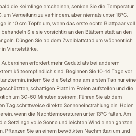
bald die Keimlinge erscheinen, senken Sie die Temperatur
C, um Vergeilung zu verhindern, aber niemals unter 18°C.
nge in 10 cm Töpfe um, wenn das erste echte Blattpaar voll
d behandeln Sie sie vorsichtig an den Blättern statt an den
ängeln. Düngen Sie ab dem Zweiblattstadium wöchentlich
in Viertelstärke.
 Auberginen erfordert mehr Geduld als bei anderem
trem kälteempfindlich sind. Beginnen Sie 10-14 Tage vor
anztermin, indem Sie die Setzlinge am ersten Tag nur eine
eschützten, schattigen Platz im Freien aufstellen und die
äglich um 30-60 Minuten steigern. Führen Sie ab dem
ten Tag schrittweise direkte Sonneneinstrahlung ein. Holen
herein, wenn die Nachttemperaturen unter 13°C fallen. Am
 die Setzlinge volle Sonne und leichten Wind einen ganzen
en. Pflanzen Sie an einem bewölkten Nachmittag um und