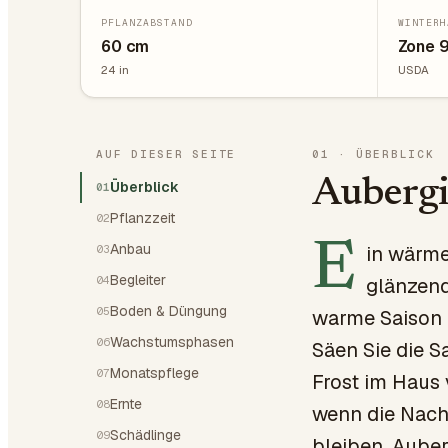
PFLANZABSTAND
WINTERH
60
cm
Zone 
24
in
USDA
AUF DIESER SEITE
01
·
ÜBERBLICK
Aubergi
Überblick
01
Pflanzzeit
02
E
Anbau
in wärm
03
Begleiter
04
glänzend
Boden & Düngung
05
warme Saison 
Wachstumsphasen
06
Säen Sie die 
Monatspflege
07
Frost im Haus 
Ernte
08
wenn die Nach
Schädlinge
09
bleiben. Aube