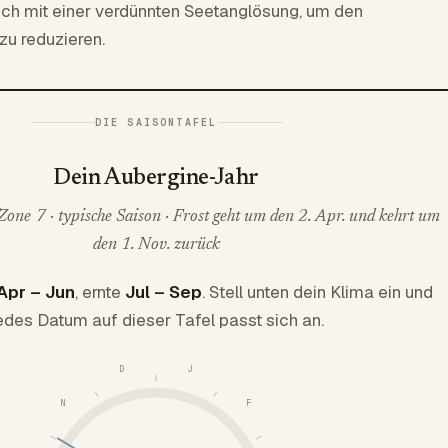
ich mit einer verdünnten Seetanglösung, um den
u reduzieren.
DIE SAISONTAFEL
Dein Aubergine-Jahr
one 7 · typische Saison · Frost geht um den 2. Apr. und kehrt um
den 1. Nov. zurück
Apr – Jun
, ernte
Jul – Sep
. Stell unten dein Klima ein und
edes Datum auf dieser Tafel passt sich an.
D
J
N
F