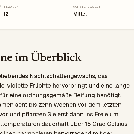
ÄRTEZONEN
SCHWIERIGKEIT
9–12
Mittel
ne im Überblick
eliebendes Nachtschattengewächs, das
e, violette Früchte hervorbringt und eine lange,
für eine ordnungsgemäße Reifung benötigt.
Samen acht bis zehn Wochen vor dem letzten
vor und pflanzen Sie erst dann ins Freie um,
ttemperaturen dauerhaft über 15 Grad Celsius
rginen harmonieren hervorragend mit der