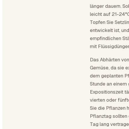
länger dauern. So
leicht auf 21-24°
Topfen Sie Setzli
entwickelt ist, un
empfindlichen St
mit Flüssigdünger 
Das Abhärten von
Gemüse, da sie ex
dem geplanten Pfl
Stunde an einem g
Expositionszeit t
vierten oder fünf
Sie die Pflanzen 
Pflanztag sollten
Tag lang vertrag