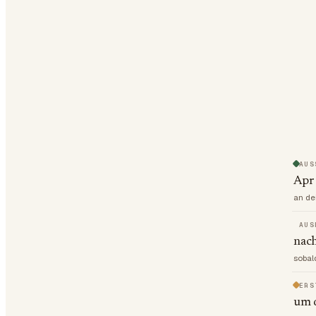
AUS
Apr
an de
AUS
nach
sobal
ERS
um d