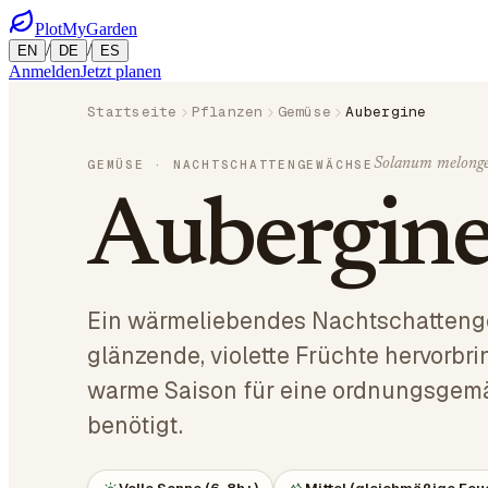
PlotMyGarden
/
/
EN
DE
ES
Anmelden
Jetzt planen
Startseite
Pflanzen
Gemüse
Aubergine
Solanum melong
GEMÜSE
· NACHTSCHATTENGEWÄCHSE
Aubergin
Ein wärmeliebendes Nachtschatteng
glänzende, violette Früchte hervorbri
warme Saison für eine ordnungsgem
benötigt.