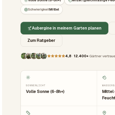
Volle Sonne (6-8h+)
Mittel (gleichmäßige Feu
Schwierigkeit
Mittel
Aubergine in meinem Garten planen
Zum Ratgeber
4,8
·
12.400+
Gärtner vertrau
SONNENLICHT
WASSERB
Volle Sonne (6-8h+)
Mittel
Feucht