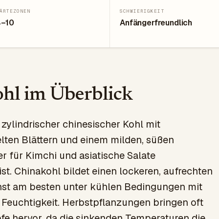
ÄRTEZONEN
SCHWIERIGKEIT
4–10
Anfängerfreundlich
hl im Überblick
 zylindrischer chinesischer Kohl mit
lten Blättern und einem milden, süßen
 für Kimchi und asiatische Salate
ist. Chinakohl bildet einen lockeren, aufrechten
st am besten unter kühlen Bedingungen mit
Feuchtigkeit. Herbstpflanzungen bringen oft
fe hervor, da die sinkenden Temperaturen die