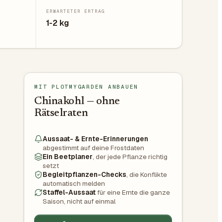
ERWARTETER ERTRAG
1-2 kg
MIT PLOTMYGARDEN ANBAUEN
Chinakohl — ohne
Rätselraten
Aussaat- & Ernte-Erinnerungen
abgestimmt auf deine Frostdaten
Ein Beetplaner
, der jede Pflanze richtig
setzt
Begleitpflanzen-Checks
, die Konflikte
automatisch melden
Staffel-Aussaat
für eine Ernte die ganze
Saison, nicht auf einmal