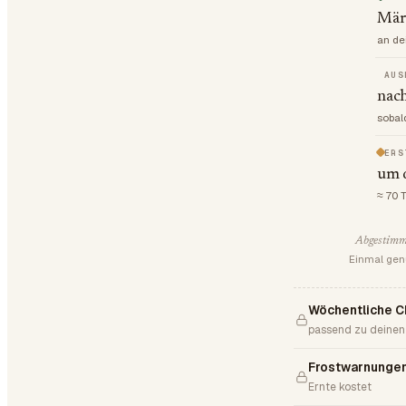
Mär 
an de
AUS
nach
sobal
ERS
um 
≈ 70 
Abgestimm
Einmal gen
Wöchentliche C
passend zu deinen
Frostwarnungen
Ernte kostet