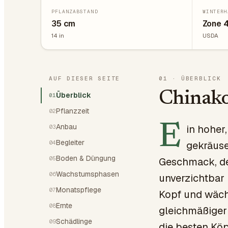
PFLANZABSTAND
WINTERH
35
cm
Zone 
14
in
USDA
AUF DIESER SEITE
01
·
ÜBERBLICK
Chinako
Überblick
01
Pflanzzeit
02
E
Anbau
in hoher,
03
Begleiter
04
gekräuse
Boden & Düngung
05
Geschmack, der
Wachstumsphasen
06
unverzichtbar 
Monatspflege
07
Kopf und wäch
Ernte
08
gleichmäßiger 
Schädlinge
09
die besten Köp