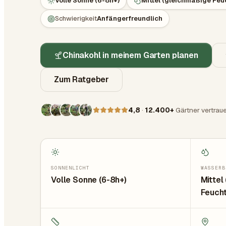
Volle Sonne (6-8h+)
Mittel (gleichmäßige Feu
Schwierigkeit
Anfängerfreundlich
Chinakohl in meinem Garten planen
Zum Ratgeber
4,8
·
12.400+
Gärtner vertrau
SONNENLICHT
WASSERB
Volle Sonne (6-8h+)
Mittel
Feucht