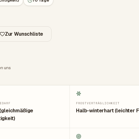
chtigkeit)
70 Tage
Zur Wunschliste
en uns
EDARF
FROSTVERTRÄGLICHKEIT
 (gleichmäßige
Halb-winterhart (leichter F
igkeit)