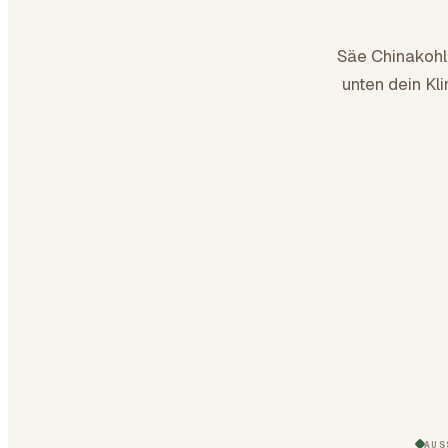
Säe Chinakoh
unten dein Kl
AUS