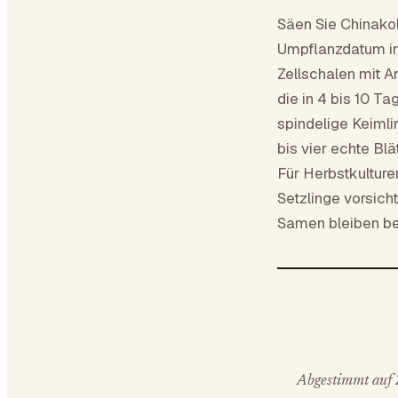
Säen Sie Chinak
Umpflanzdatum in
Zellschalen mit A
die in 4 bis 10 Ta
spindelige Keimli
bis vier echte Bl
Für Herbstkulture
Setzlinge vorsich
Samen bleiben bei
Abgestimmt auf Z