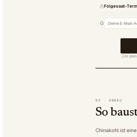
Folgesaat-Term
In dei
03
·
ANBAU
So baus
Chinakohl ist ein