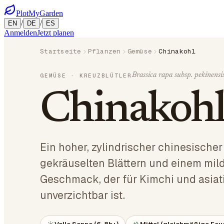
PlotMyGarden
/
/
EN
DE
ES
Anmelden
Jetzt planen
Startseite
Pflanzen
Gemüse
Chinakohl
Brassica rapa subsp. pekinensi
GEMÜSE
· KREUZBLÜTLER
Chinakoh
Ein hoher, zylindrischer chinesischer
gekräuselten Blättern und einem mil
Geschmack, der für Kimchi und asiat
unverzichtbar ist.