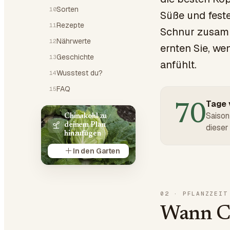
Sorten
10
Süße und feste
Rezepte
11
Schnur zusamm
Nährwerte
12
ernten Sie, we
Geschichte
13
anfühlt.
Wusstest du?
14
FAQ
15
Tage v
70
Saison
Chinakohl zu
deinem Plan
dieser 
hinzufügen
In den Garten
02
·
PFLANZZEIT
Wann Ch