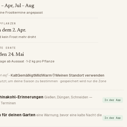
– Apr, Jul – Aug
ine Frosttermine angepasst
PFLANZEN
 dem 2. Apr.
d kein Frost mehr droht
TE ERNTE
den 24. Mai
Tage ab Aussaat · 1-2 kg pro Pflanze
Kalt
Gemäßigt
Mild
Warm
Meinen Standort verwenden
t auf —
utzt, um deine Saison zu bestimmen · gespeichert wird nur die Zone
hinakohl-Erinnerungen
Gießen, Düngen, Schneiden —
In der App
 Terminen
 für deinen Garten
eine Warnung, bevor eine kalte Nacht die
In der App