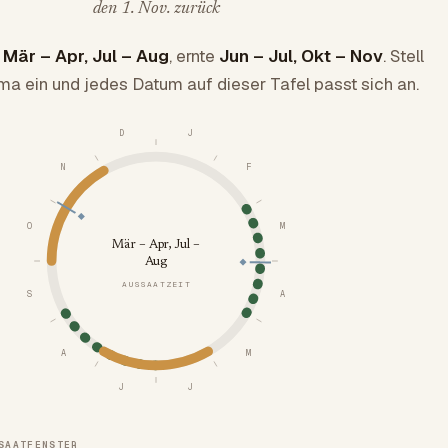
den 1. Nov. zurück
l
Mär – Apr, Jul – Aug
, ernte
Jun – Jul, Okt – Nov
. Stell
ima ein und jedes Datum auf dieser Tafel passt sich an.
D
J
N
F
O
M
Mär – Apr, Jul –
Aug
AUSSAATZEIT
S
A
A
M
J
J
SAATFENSTER