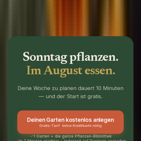
Pizza-Garten
Züchten Sie alle Zutaten für hausgemachte Pizza in einem lustigen,
familienfreundlichen 6×6 Garten.
Sonntag pflanzen.
Im August essen.
Deine Woche zu planen dauert 10 Minuten
— und der Start ist gratis.
Deinen Garten kostenlos anlegen
Gratis-Tarif · keine Kreditkarte nötig
1 Garten + die ganze Pflanzen-Bibliothek
In 2 Minuten startklar
Jederzeit auf Premium upgraden