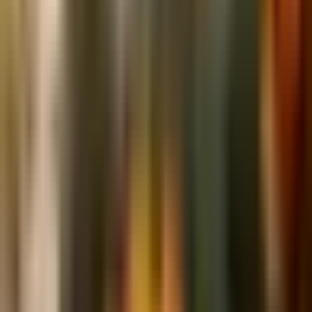
4
Machen Sie Salsa am gleichen Tag, an dem Sie ernten für
maximale Frische
Enthaltene Pflanzen (7)
Tomate
×
2
Solanum lycopersicum
Pflanzabstand
:
60
cm ·
24
in
Jalapeño-Paprika
×
2
Capsicum annuum
Pflanzabstand
:
40
cm ·
16
in
Koriander
×
2
Coriandrum sativum
Pflanzabstand
:
15
cm ·
6
in
Basilikum