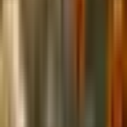
Tomatenschädlinge fern. Es ist der perfekte Themen-Garten für alle,
die gerne mit frischen, selbst angebauten Zutaten kochen und ein
klares, erreichbares Ernteziel haben möchten.
Vorteile
1
Züchtet ein vollständiges Salsa-Rezept in einem kompakten
Beet
2
Alle Kulturen reifen etwa zur gleichen Zeit für eine Ernte-
Party
3
Ringelblumen halten natürlich Tomatenschädlinge fern
4
Kompakte Größe funktioniert in kleinen Gärten oder großen
Töpfen
5
Toller Gesprächsstarter bei Sommer-Grillpartys
Anbautipps
1
Pflanzen Sie Koriander alle 3 Wochen nacheinander — er
schießt schnell in der Hitze
2
Ernten Sie Jalapeños, wenn sie fest und dunkelgrün sind,
oder lassen Sie sie rot reifen für mehr Schärfe
3
Stützen Sie Tomaten früh für beste Luftzirkulation und
Fruchtzugang