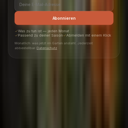
Abonnieren
Was zu tun ist — jeden Monat
Passend zu deiner Saison
Abmelden mit einem Klick
Monatlich: was jetzt im Garten ansteht. Jederzeit
abbestellbar.
Datenschutz
PlotMyGarden
Der Gartenplaner, mit dem du voller
Zuversicht anbaust.
PRODUKT
Planer