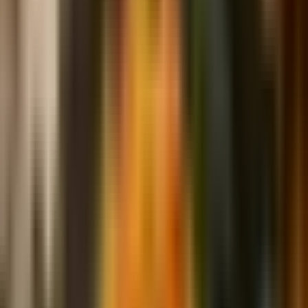
Ocimum basilicum
Pflanzabstand
:
25
cm ·
10
in
Zwiebel
×
4
Allium cepa
Pflanzabstand
:
15
cm ·
6
in
Knoblauch
×
4
Allium sativum
Pflanzabstand
:
15
cm ·
6
in
Studentenblume
×
4
Tagetes patula
Pflanzabstand
:
25
cm ·
10
in
Bereit zum Starten?
Nutzen Sie diese Vorlage als Ausgangspunkt und passen Sie sie im
Garten-Editor an.