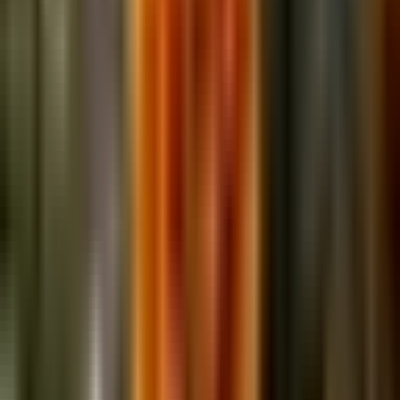
Chili-Saucen-Garten
Ein 6×4-Beet für komplette Chilisaucen: zwölf Chilisorten quer über
die Schärfeskala, dazu Tomatillos, Knoblauch und Koriander.
Italienischer Küchengarten
Ein 8×4-Orto mit San-Marzano-Tomaten, Genoveser Basilikum,
Zucchini, Zichorien, Fenchel und dem kompletten italienischen
Kräuterregal.