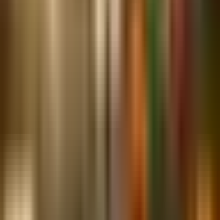
4 × 4 Zellen
·
19 Pflanzen
·
0 Elemente
·
1 m²
·
Zonen 4a–10b
Über diese Vorlage
Vom Garten in die Salsa-Schüssel in einer Ernte. Dieses kompakte
4×4 Layout züchtet alle klassischen Salsa-Zutaten: saftige Tomaten,
scharfe Jalapeños, süße Zwiebeln, frischen Koriander und
Knoblauch. Ringelblumen entlang des Randes halten häufige