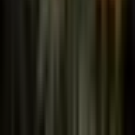
Pflanzenbibliothek
Gartenvorlagen
Kalender
Preise
FÜR GÄRTNER
Mischkultur
Winterhärtezonen
Gartenkalender
Pflanzguide
UNTERNEHMEN
Roadmap
Updates
Kontakt
RECHTLICHES
Datenschutz
AGB
Cookies
Impressum