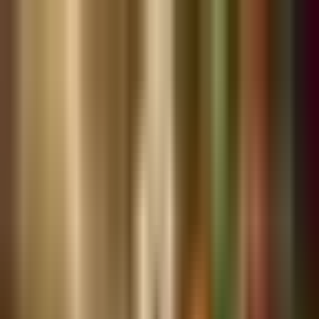
PlotMyGarden
/
/
EN
DE
ES
Anmelden
Jetzt planen
Startseite
Alle Vorlagen
Salsa-Garten
Salsa-Garten
Ein kompakter 4×4 Garten mit allem, was Sie für frische
hausgemachte Salsa brauchen.
Vorlage verwenden
Spezial
Anfänger
Sommer
Salsa-Garten
Themen-
Garten
Kräutergarten
Chilischoten